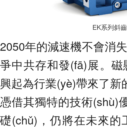
EK系列斜
2050年的減速機不會消失
爭中共存和發(fā)展
興起為行業(yè)帶來了新
憑借其獨特的技術(shù)優(
礎(chǔ)，仍將在未來