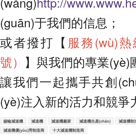
(wǎng)
http://www.www.h
(guān)于我們的信息；
或者撥打【
服務(wù)熱線
號）
】與我們的專業(yè)團
讓我們一起攜手共創(chuà
(yè)注入新的活力和競爭力
齒輪減速機
減速機
減速機廠家
減速機生產(chǎn)
減速機制
減速機優(yōu)秀制造商
十大減速機制造商