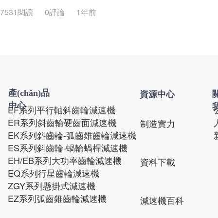
7531閱讀
0評論
1年前
產(chǎn)品
關
資源中心
中心
EF系列平行軸斜齒輪減速機
ER系列斜齒輪硬齒面減速機
制造實力
EK系列斜齒輪-弧齒錐齒輪減速機
ES系列斜齒輪-蝸輪蝸桿減速機
EH/EB系列大功率齒輪減速機
資料下載
EQ系列行星齒輪減速機
ZGY系列懸掛式減速機
EZ系列弧齒錐齒輪減速機
減速機百科