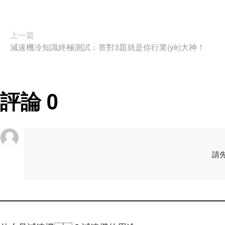
上一篇
減速機冷知識終極測試：答對3題就是你行業(yè)大神！
評論
0
請