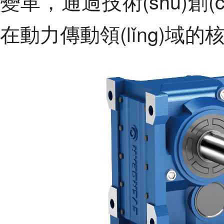
變革，通過技術(shù)創
在動力傳動領(lǐng)域的核