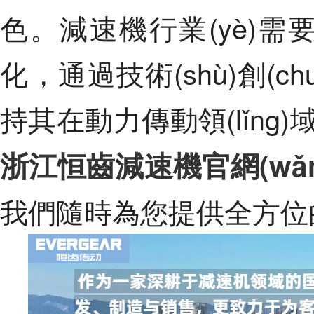
色。減速機行業(yè)需要
化，通過技術(shù)創(c
持其在動力傳動領(lǐng)
浙江恒齒減速機官網(wǎn
我們隨時為您提供全方位的