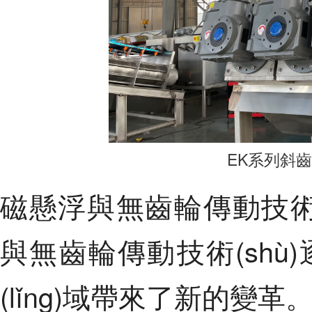
EK系列斜
磁懸浮與無齒輪傳動技術(
與無齒輪傳動技術(shù)逐
(lǐng)域帶來了新的變革